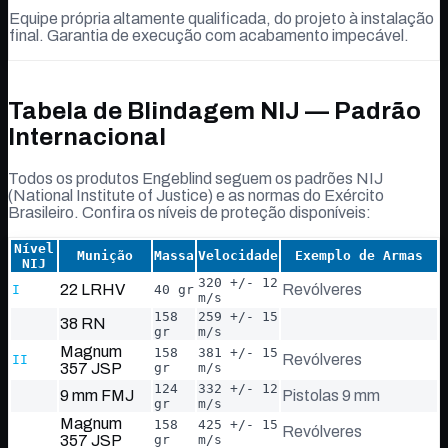
Equipe própria altamente qualificada, do projeto à instalação
final. Garantia de execução com acabamento impecável.
Níveis de proteção
Tabela de Blindagem
NIJ — Padrão
Internacional
Todos os produtos Engeblind seguem os padrões NIJ
(National Institute of Justice) e as normas do Exército
Brasileiro. Confira os níveis de proteção disponíveis:
Nível
Munição
Massa
Velocidade
Exemplo de Armas
NIJ
320 +/- 12
22 LRHV
Revólveres
I
40 gr
m/s
158
259 +/- 15
38 RN
gr
m/s
Magnum
158
381 +/- 15
Revólveres
II
357 JSP
gr
m/s
124
332 +/- 12
9 mm FMJ
Pistolas 9 mm
gr
m/s
Magnum
158
425 +/- 15
Revólveres
357 JSP
gr
m/s