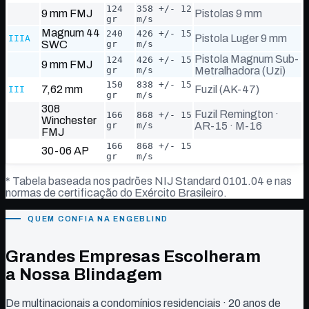
124
358 +/- 12
9 mm FMJ
Pistolas 9 mm
gr
m/s
Magnum 44
240
426 +/- 15
Pistola Luger 9 mm
IIIA
SWC
gr
m/s
Pistola Magnum Sub-
124
426 +/- 15
9 mm FMJ
gr
m/s
Metralhadora (Uzi)
150
838 +/- 15
7,62 mm
Fuzil (AK-47)
III
gr
m/s
308
Fuzil Remington ·
166
868 +/- 15
Winchester
gr
m/s
AR-15 · M-16
FMJ
166
868 +/- 15
30-06 AP
gr
m/s
* Tabela baseada nos padrões NIJ Standard 0101.04 e nas
normas de certificação do Exército Brasileiro.
QUEM CONFIA NA ENGEBLIND
Grandes Empresas Escolheram
a Nossa Blindagem
De multinacionais a condomínios residenciais · 20 anos de