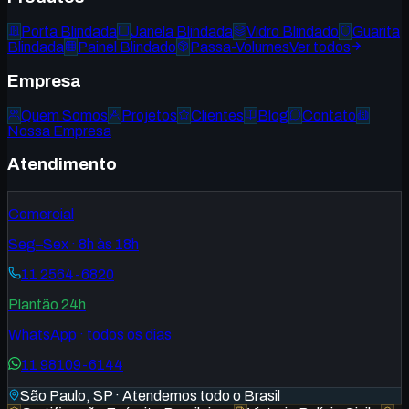
Porta Blindada
Janela Blindada
Vidro Blindado
Guarita
Blindada
Painel Blindado
Passa-Volumes
Ver todos
Empresa
Quem Somos
Projetos
Clientes
Blog
Contato
Nossa Empresa
Atendimento
Comercial
Seg–Sex · 8h às 18h
11 2564-6820
Plantão 24h
WhatsApp · todos os dias
11 98109-6144
São Paulo, SP · Atendemos todo o Brasil