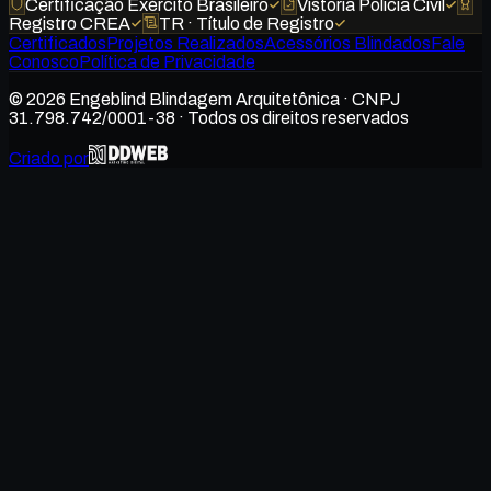
Certificação Exército Brasileiro
Vistoria Polícia Civil
Registro CREA
TR · Título de Registro
Certificados
Projetos Realizados
Acessórios Blindados
Fale
Conosco
Política de Privacidade
©
2026
Engeblind Blindagem Arquitetônica · CNPJ
31.798.742/0001-38
· Todos os direitos reservados
Criado por